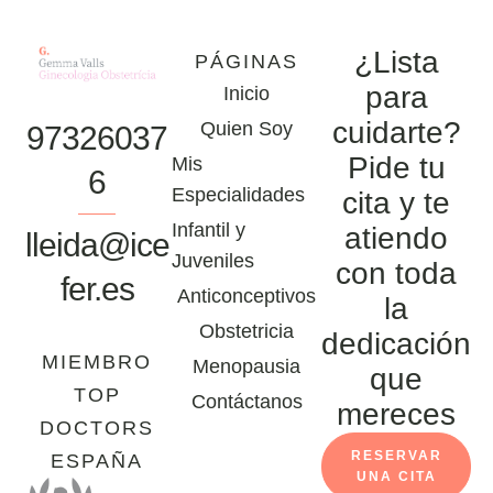
¿Lista
PÁGINAS
para
Inicio
cuidarte?
Quien Soy
97326037
Pide tu
Mis
6
Especialidades
cita y te
Infantil y
atiendo
lleida@ice
Juveniles
con toda
fer.es
Anticonceptivos
la
Obstetricia
dedicación
MIEMBRO
Menopausia
que
TOP
Contáctanos
mereces
DOCTORS
RESERVAR
ESPAÑA
UNA CITA