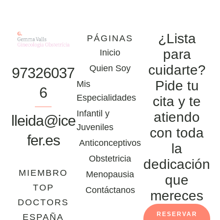
¿Lista
PÁGINAS
para
Inicio
cuidarte?
Quien Soy
97326037
Pide tu
Mis
6
Especialidades
cita y te
Infantil y
atiendo
lleida@ice
Juveniles
con toda
fer.es
Anticonceptivos
la
Obstetricia
dedicación
MIEMBRO
Menopausia
que
TOP
Contáctanos
mereces
DOCTORS
RESERVAR
ESPAÑA