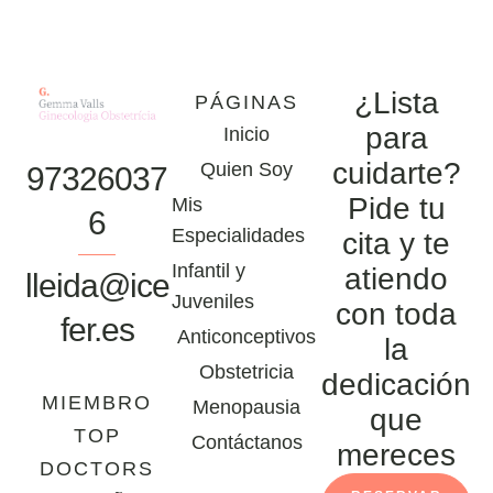
¿Lista
PÁGINAS
para
Inicio
cuidarte?
Quien Soy
97326037
Pide tu
Mis
6
Especialidades
cita y te
Infantil y
atiendo
lleida@ice
Juveniles
con toda
fer.es
Anticonceptivos
la
Obstetricia
dedicación
MIEMBRO
Menopausia
que
TOP
Contáctanos
mereces
DOCTORS