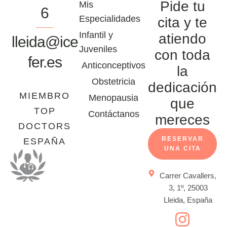
Pide tu
Mis
6
Especialidades
cita y te
Infantil y
atiendo
lleida@ice
Juveniles
con toda
fer.es
Anticonceptivos
la
Obstetricia
dedicación
MIEMBRO
Menopausia
que
TOP
Contáctanos
mereces
DOCTORS
RESERVAR
ESPAÑA
UNA CITA
Carrer Cavallers,
3, 1º, 25003
Lleida, España