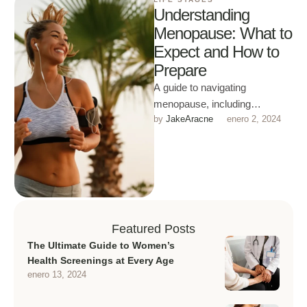
Understanding
Menopause: What to
Expect and How to
Prepare
A guide to navigating
menopause, including
by 
JakeAracne
enero 2, 2024
symptoms, treatments, and
lifestyle changes for a smooth
transition.
Featured Posts
The Ultimate Guide to Women’s
Health Screenings at Every Age
enero 13, 2024